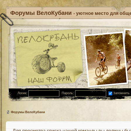
Форумы ВелоКубани
- уютное место для обще
Логин:
Пароль:
Запомнить
Форумы ВелоКубани
Для просмотра списка нашей команды вы должны бы