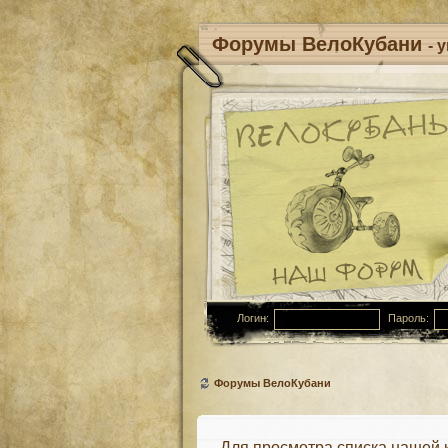
Форумы ВелоКубани
- 
Логин:
Пароль:
Форумы ВелоКубани
Для просмотра списка нашей