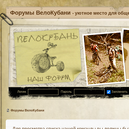
Форумы ВелоКубани
- уютное место для обще
Логин:
Пароль:
Запомнить
Форумы ВелоКубани
Для просмотра списка нашей команды вы должны бы