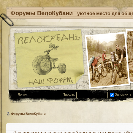
Форумы ВелоКубани
- уютное место для обще
Логин:
Пароль:
Запомнить
Форумы ВелоКубани
Для просмотра списка нашей команды вы должны бы