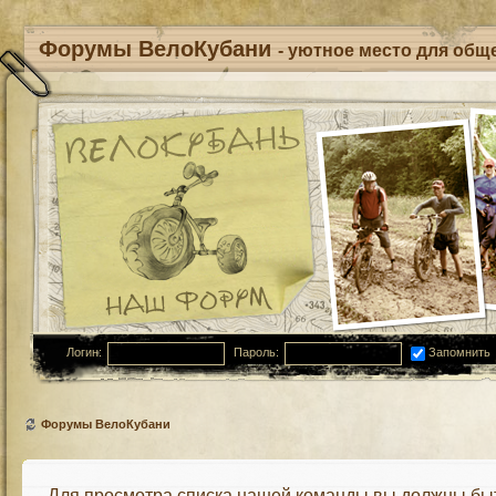
Форумы ВелоКубани
- уютное место для обще
Логин:
Пароль:
Запомнить
Форумы ВелоКубани
Для просмотра списка нашей команды вы должны бы