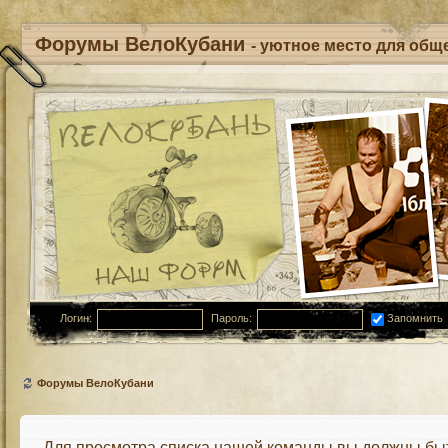
Форумы ВелоКубани
- уютное место для обще
Логин:
Пароль:
Запомнить
Форумы ВелоКубани
Для просмотра списка нашей команды вы должны бы