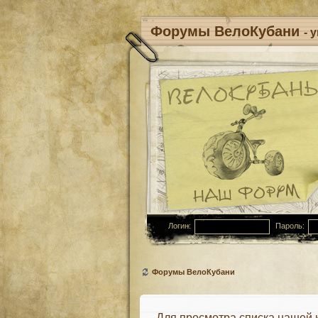
Форумы ВелоКубани
- 
Логин:
Пароль:
Форумы ВелоКубани
Для просмотра списка нашей