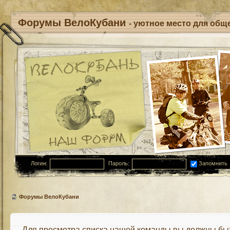
Форумы ВелоКубани
- уютное место для обще
Логин:
Пароль:
Запомнить
Форумы ВелоКубани
Для просмотра списка нашей команды вы должны бы