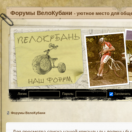
Форумы ВелоКубани
- уютное место для обще
Логин:
Пароль:
Запомнить
Форумы ВелоКубани
Для просмотра списка нашей команды вы должны бы