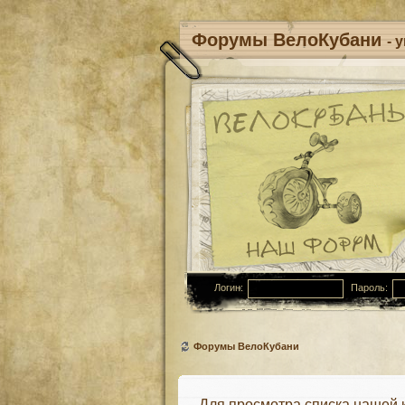
Форумы ВелоКубани
- 
Логин:
Пароль:
Форумы ВелоКубани
Для просмотра списка нашей