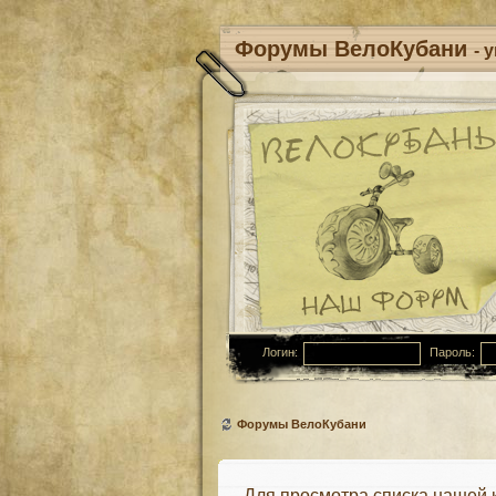
Форумы ВелоКубани
- 
Логин:
Пароль:
Форумы ВелоКубани
Для просмотра списка нашей