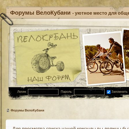
Форумы ВелоКубани
- уютное место для обще
Логин:
Пароль:
Запомнить
Форумы ВелоКубани
Для просмотра списка нашей команды вы должны бы