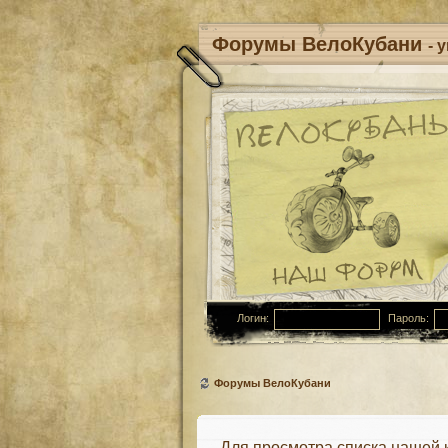
Форумы ВелоКубани
- 
Логин:
Пароль:
Форумы ВелоКубани
Для просмотра списка нашей