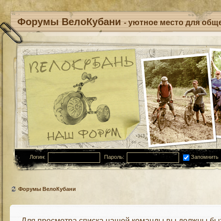
Форумы ВелоКубани
- уютное место для обще
Логин:
Пароль:
Запомнить
Форумы ВелоКубани
Для просмотра списка нашей команды вы должны бы