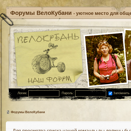
Форумы ВелоКубани
- уютное место для обще
Логин:
Пароль:
Запомнить
Форумы ВелоКубани
Для просмотра списка нашей команды вы должны бы