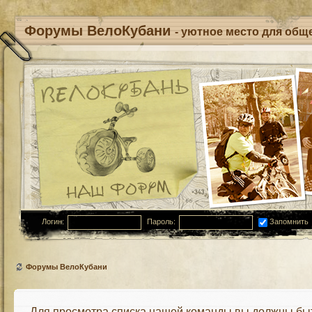
Форумы ВелоКубани
- уютное место для обще
Логин:
Пароль:
Запомнить
Форумы ВелоКубани
Для просмотра списка нашей команды вы должны бы