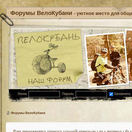
Форумы ВелоКубани
- уютное место для обще
Логин:
Пароль:
Запомнить
Форумы ВелоКубани
Для просмотра списка нашей команды вы должны бы