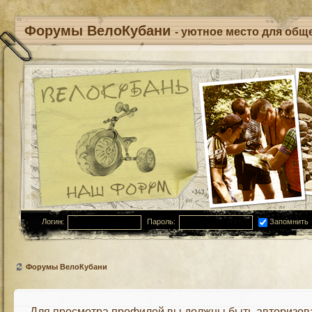
Форумы ВелоКубани
- уютное место для обще
Логин:
Пароль:
Запомнить
Форумы ВелоКубани
Для просмотра профилей вы должны быть авторизов