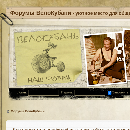
Форумы ВелоКубани
- уютное место для обще
Логин:
Пароль:
Запомнить
Форумы ВелоКубани
Для просмотра профилей вы должны быть авторизов