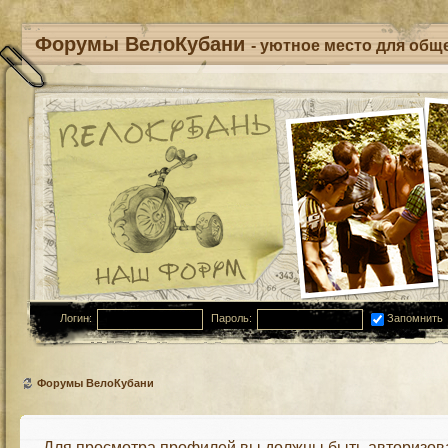
Форумы ВелоКубани
- уютное место для обще
Логин:
Пароль:
Запомнить
Форумы ВелоКубани
Для просмотра профилей вы должны быть авторизов