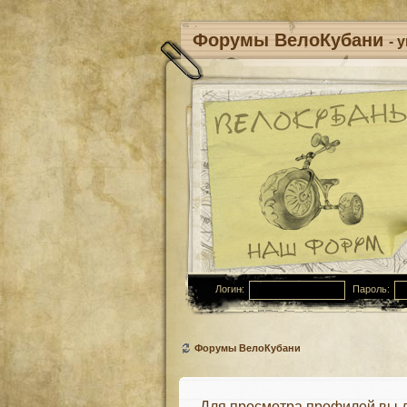
Форумы ВелоКубани
- 
Логин:
Пароль:
Форумы ВелоКубани
Для просмотра профилей вы 