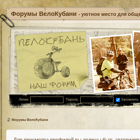
Форумы ВелоКубани
- уютное место для обще
Логин:
Пароль:
Запомнить
Форумы ВелоКубани
Для просмотра профилей вы должны быть авторизов