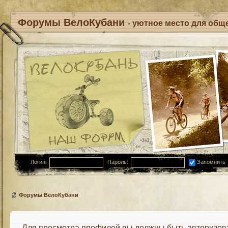
Форумы ВелоКубани
- уютное место для обще
Логин:
Пароль:
Запомнить
Форумы ВелоКубани
Для просмотра профилей вы должны быть авторизов