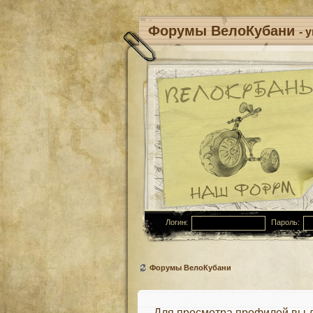
Форумы ВелоКубани
- 
Логин:
Пароль:
Форумы ВелоКубани
Для просмотра профилей вы 