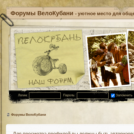
Форумы ВелоКубани
- уютное место для обще
Логин:
Пароль:
Запомнить
Форумы ВелоКубани
Для просмотра профилей вы должны быть авторизов