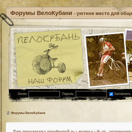
Форумы ВелоКубани
- уютное место для обще
Логин:
Пароль:
Запомнить
Форумы ВелоКубани
Для просмотра профилей вы должны быть авторизов