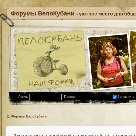
Форумы ВелоКубани
- уютное место для обще
Логин:
Пароль:
Запомнить
Форумы ВелоКубани
Для просмотра профилей вы должны быть авторизов