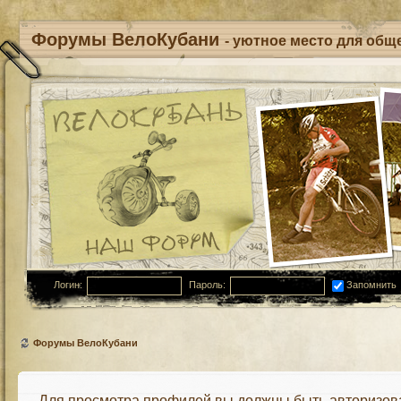
Форумы ВелоКубани
- уютное место для обще
Логин:
Пароль:
Запомнить
Форумы ВелоКубани
Для просмотра профилей вы должны быть авторизов