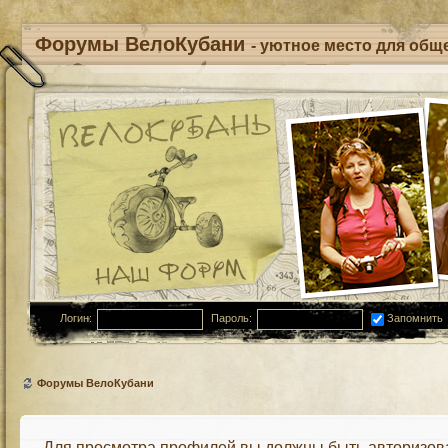
Форумы ВелоКубани
- уютное место для обще
Логин:
Пароль:
Запомнить
Форумы ВелоКубани
Для просмотра профилей вы должны быть авторизов