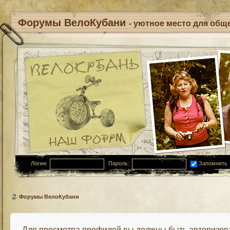
Форумы ВелоКубани
- уютное место для обще
Логин:
Пароль:
Запомнить
Форумы ВелоКубани
Для просмотра профилей вы должны быть авторизов