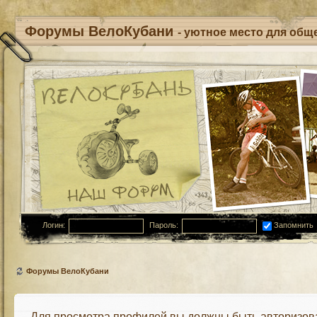
Форумы ВелоКубани
- уютное место для обще
Логин:
Пароль:
Запомнить
Форумы ВелоКубани
Для просмотра профилей вы должны быть авторизов