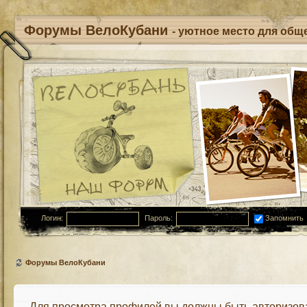
Форумы ВелоКубани
- уютное место для обще
Логин:
Пароль:
Запомнить
Форумы ВелоКубани
Для просмотра профилей вы должны быть авторизов