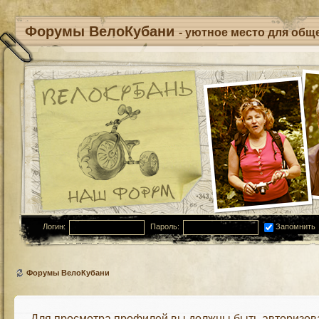
Форумы ВелоКубани
- уютное место для обще
Логин:
Пароль:
Запомнить
Форумы ВелоКубани
Для просмотра профилей вы должны быть авторизов