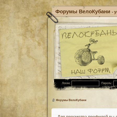
Форумы ВелоКубани
- 
Логин:
Пароль:
Форумы ВелоКубани
Для просмотра профилей вы 