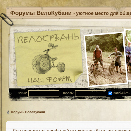
Форумы ВелоКубани
- уютное место для обще
Логин:
Пароль:
Запомнить
Форумы ВелоКубани
Для просмотра профилей вы должны быть авторизов