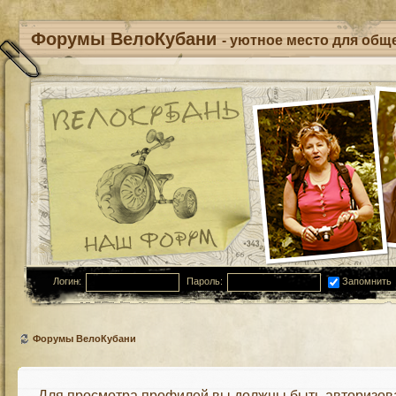
Форумы ВелоКубани
- уютное место для обще
Логин:
Пароль:
Запомнить
Форумы ВелоКубани
Для просмотра профилей вы должны быть авторизов