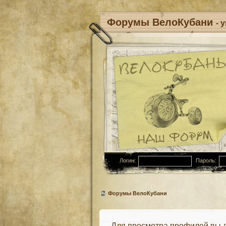
Форумы ВелоКубани
- 
Логин:
Пароль:
Форумы ВелоКубани
Для просмотра профилей вы 