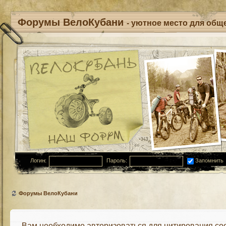
Форумы ВелоКубани
- уютное место для обще
Логин:
Пароль:
Запомнить
Форумы ВелоКубани
Вам необходимо авторизоваться для цитирования со