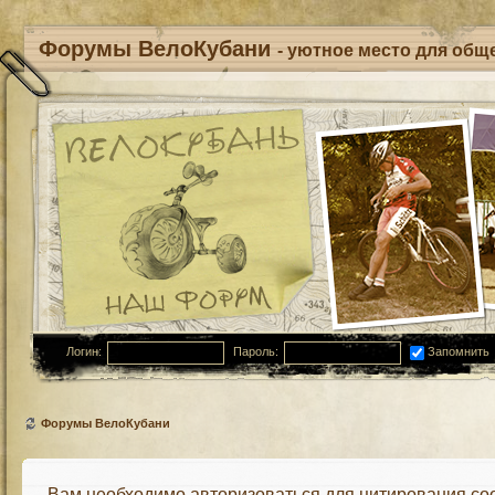
Форумы ВелоКубани
- уютное место для обще
Логин:
Пароль:
Запомнить
Форумы ВелоКубани
Вам необходимо авторизоваться для цитирования со