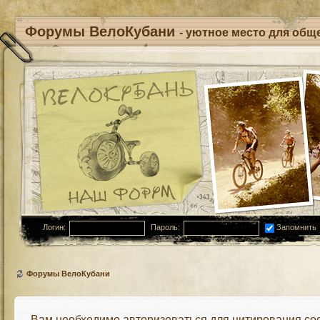
Форумы ВелоКубани
- уютное место для обще
Логин:
Пароль:
Запомнить
Форумы ВелоКубани
Вам необходимо авторизоваться для цитирования со