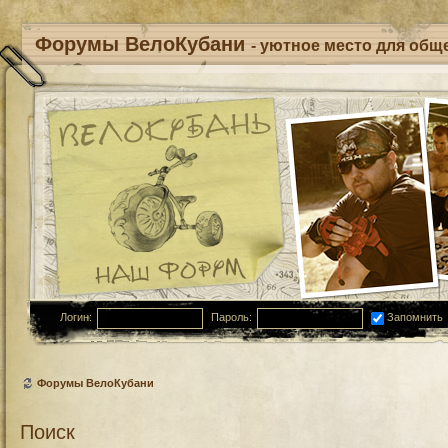
Форумы ВелоКубани
- уютное место для обще
Логин:
Пароль:
Запомнить
Форумы ВелоКубани
Поиск