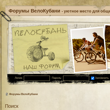
Форумы ВелоКубани
- уютное место для обще
Логин:
Пароль:
Запомнить
Форумы ВелоКубани
Поиск