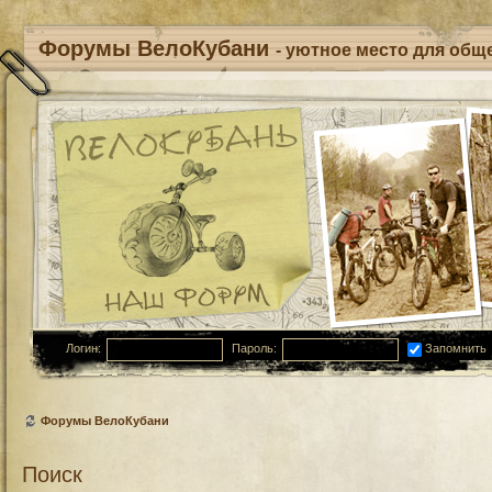
Форумы ВелоКубани
- уютное место для обще
Логин:
Пароль:
Запомнить
Форумы ВелоКубани
Поиск