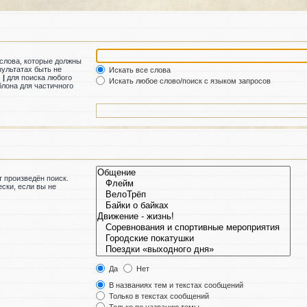
 слова, которые должны
зультатах быть не
Искать все слова
м
|
для поиска любого
Искать любое слово/поиск с языком запросов
лона для частичного
 произведён поиск.
ски, если вы не
Да
Нет
В названиях тем и текстах сообщений
Только в текстах сообщений