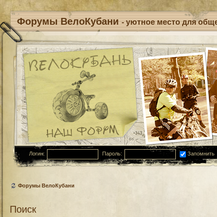
Форумы ВелоКубани
- уютное место для обще
Логин:
Пароль:
Запомнить
Форумы ВелоКубани
Поиск