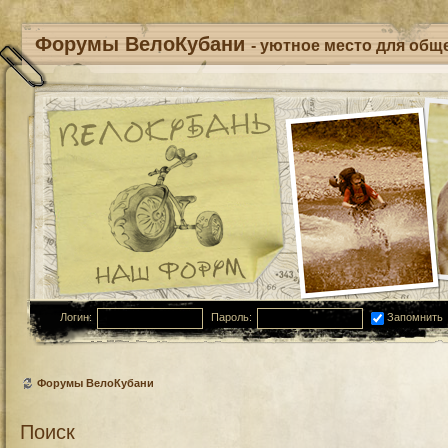
Форумы ВелоКубани
- уютное место для обще
Логин:
Пароль:
Запомнить
Форумы ВелоКубани
Поиск