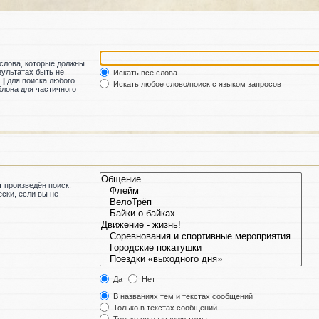
 слова, которые должны
зультатах быть не
Искать все слова
м
|
для поиска любого
Искать любое слово/поиск с языком запросов
лона для частичного
 произведён поиск.
ски, если вы не
Да
Нет
В названиях тем и текстах сообщений
Только в текстах сообщений