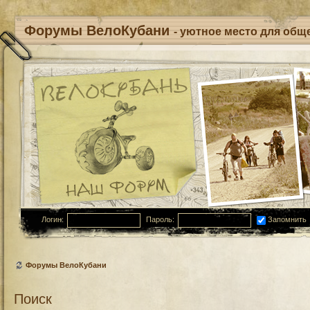
Форумы ВелоКубани
- уютное место для обще
Логин:
Пароль:
Запомнить
Форумы ВелоКубани
Поиск