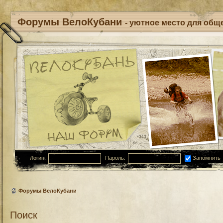
Форумы ВелоКубани
- уютное место для обще
Логин:
Пароль:
Запомнить
Форумы ВелоКубани
Поиск