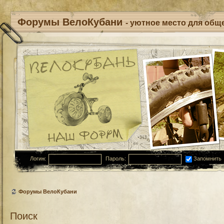
Форумы ВелоКубани
- уютное место для обще
Логин:
Пароль:
Запомнить
Форумы ВелоКубани
Поиск